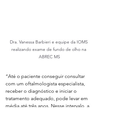
Dra. Vanessa Barbieri e equipe da IOMS 
realizando exame de fundo de olho na 
ABREC MS
“Até o paciente conseguir consultar 
com um oftalmologista especialista, 
receber o diagnóstico e iniciar o 
tratamento adequado, pode levar em 
média até três anos. Nesse intervalo, a 
doença na retina, causada pela 
diabetes ou pela hipertensão, pode 
evoluir a ponto de não ser mais 
tratável, levando à perda irreversível da 