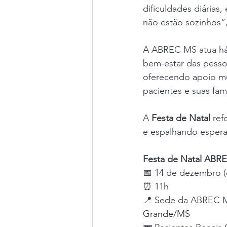
dificuldades diárias
não estão sozinhos”,
A ABREC MS atua há 
bem-estar das pesso
oferecendo apoio mul
pacientes e suas famí
A 
Festa de Natal
 ref
e espalhando esperan
Festa de Natal ABR
📅 14 de dezembro 
⏰ 11h
📍 Sede da ABREC M
Grande/MS