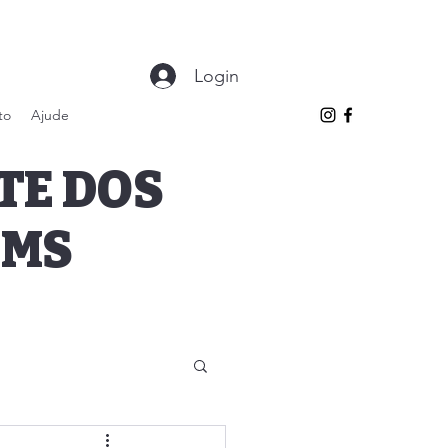
Login
to
Ajude
TE DOS
 MS