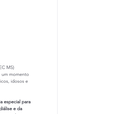
REC MS) 
, um momento 
cos, idosos e 
a especial para 
iálise e da 