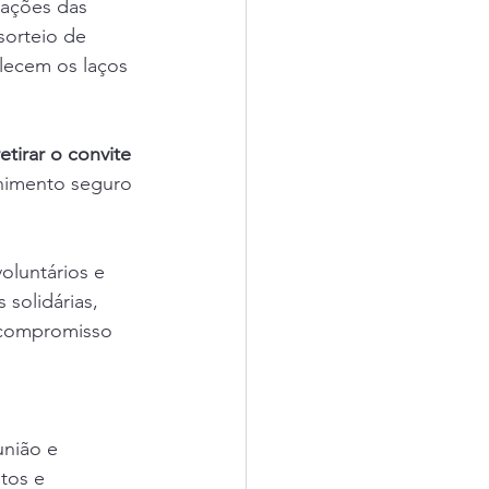
tações das 
sorteio de 
lecem os laços 
retirar o convite 
lhimento seguro 
oluntários e 
solidárias, 
 compromisso 
nião e 
tos e 