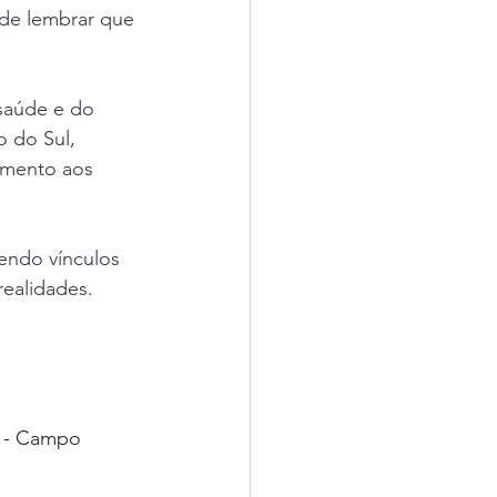
 de lembrar que 
saúde e do 
 do Sul, 
imento aos 
endo vínculos 
realidades.
a - Campo 