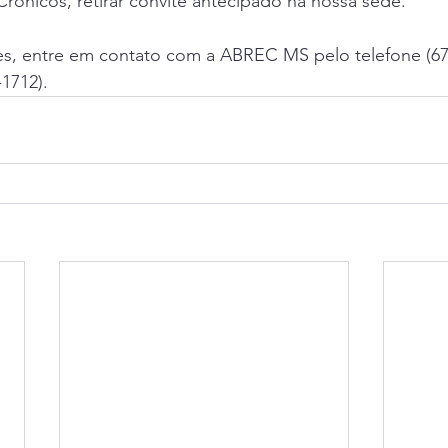
 Crônicos, retirar convite antecipado na nossa sede.
es, entre em contato com a ABREC MS pelo telefone (67
1712).