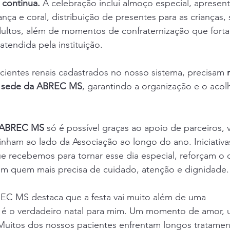
 contínua.
 A celebração inclui almoço especial, apresen
nça e coral, distribuição de presentes para as crianças, 
dultos, além de momentos de confraternização que forta
tendida pela instituição.
pacientes renais cadastrados no nosso sistema, precisam 
a sede da ABREC MS
, garantindo a organização e o aco
a ABREC MS
 só é possível graças ao apoio de parceiros, v
ham ao lado da Associação ao longo do ano. Iniciativas 
 recebemos para tornar esse dia especial, 
reforçam o
com quem mais precisa de cuidado, atenção e dignidade.
EC MS destaca que a festa vai muito além de uma 
 o verdadeiro natal para mim. Um momento de amor, u
 Muitos dos nossos pacientes enfrentam longos tratamen