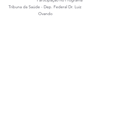
Tribuna da Saúde - Dep. Federal Dr. Luiz 
Ovando
associação beneficente
campo grande/ms
saúde renal
renal crônico
Ver tudo
Posts recentes