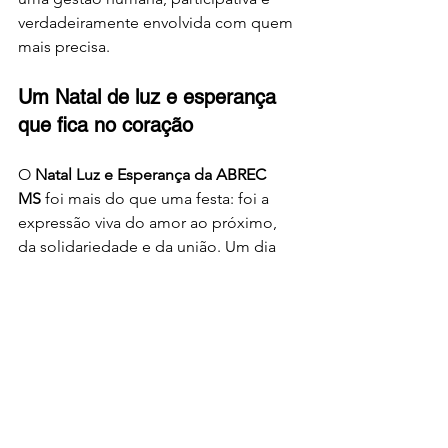
verdadeiramente envolvida com quem 
mais precisa.
Um Natal de luz e esperança 
que fica no coração
O 
Natal Luz e Esperança da ABREC 
MS
 foi mais do que uma festa: foi a 
expressão viva do amor ao próximo, 
da solidariedade e da união. Um dia 
que ficará marcado na memória e no 
coração de todos que participaram.
A todos que tornaram esse momento 
possível, o nosso 
muito obrigada
. Que 
a luz e a esperança vividas neste dia 
sigam iluminando cada família 
atendida pela ABREC MS ao longo de 