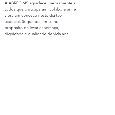
A ABREC MS agradece imensamente a 
todos que participaram, colaboraram e 
vibraram conosco neste dia tão 
especial. Seguimos firmes no 
propósito de levar esperança, 
dignidade e qualidade de vida aos 
nossos pacientes, com o apoio de 
pessoas e instituições tão 
comprometidas com o bem.
Neste chá da tarde ficou claro que 
juntos, somos mais fortes e 
transformamos vidas.
Confira as fotos do Chá da Tarde, 
especial dia das mães: