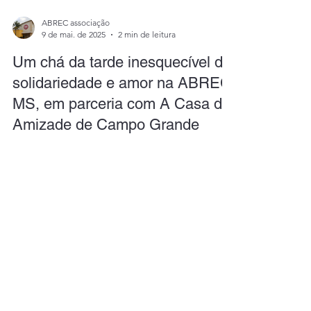
ABREC associação
9 de mai. de 2025
2 min de leitura
Um chá da tarde inesquecível de
solidariedade e amor na ABREC
MS, em parceria com A Casa da
Amizade de Campo Grande
No dia 8 de maio, a ABREC MS teve a honra de
abrir suas portas para um evento repleto de
emoção, carinho e solidariedade: o tradicional Chá
da Tarde em homenagem ao Dia das Mães,
organizado pela querida Casa da Amizade de
Campo Grande/MS.