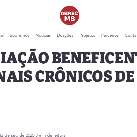
ial
Sobre nós
Notícias
Doações
Projetos
Parceiros
Conta
IAÇÃO BENEFICEN
NAIS CRÔNICOS DE
12 de set. de 2025
3 min de leitura