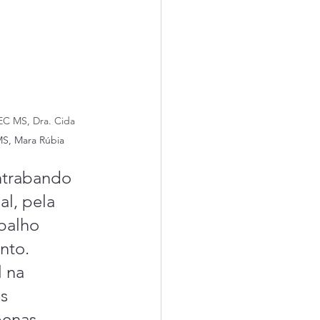
EC MS, Dra. Cida 
S, Mara Rúbia
ntrabando 
l, pela 
balho 
nto. 
 na 
s 
penas 