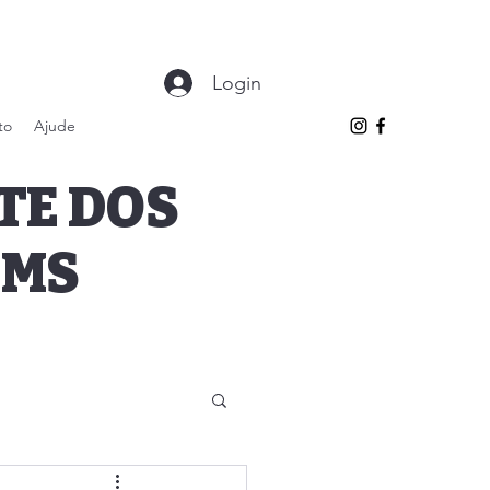
Login
to
Ajude
TE DOS
 MS