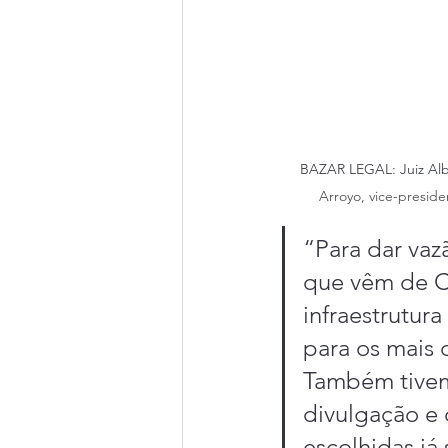
BAZAR LEGAL: Juiz Alb
Arroyo, vice-presid
“Para dar vaz
que vêm de Co
infraestrutur
para os mais 
Também tivem
divulgação e 
escolhidas já