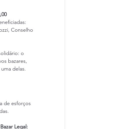
,00 
eneficiadas: 
ozzi, Conselho 
lidário: o 
vos bazares, 
 uma delas.
a de esforços 
das.
Bazar Legal: