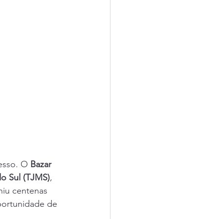
esso. O 
Bazar 
do Sul (TJMS)
, 
niu centenas 
portunidade de 