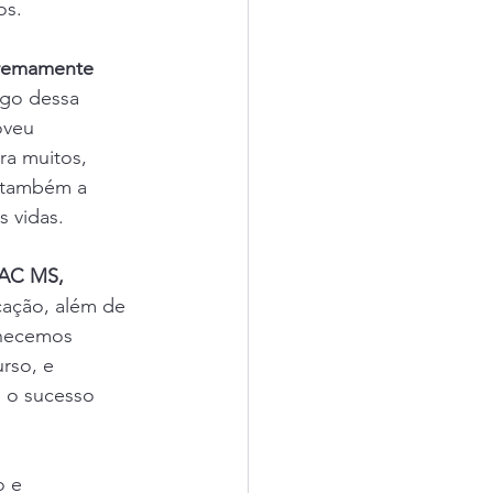
os.
remamente 
go dessa 
oveu 
ra muitos, 
 também a 
s vidas.
AC MS, 
cação, além de 
nhecemos 
rso, e 
a o sucesso 
 e 