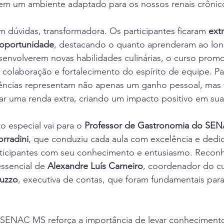
s em um ambiente adaptado para os nossos renais crônic
em dúvidas, transformadora. Os participantes ficaram 
ext
a oportunidade
, destacando o quanto aprenderam ao lon
senvolverem novas habilidades culinárias, o curso prom
colaboração e fortalecimento do espírito de equipe. Pa
ências representam não apenas um ganho pessoal, mas
ar uma renda extra, criando um impacto positivo em sua
 especial vai para o 
Professor de Gastronomia do SEN
rradini
, que conduziu cada aula com excelência e dedi
articipantes com seu conhecimento e entusiasmo. Reco
ssencial de 
Alexandre Luís Carneiro
, coordenador do cu
ruzzo
, executiva de contas, que foram fundamentais par
 SENAC MS reforça a importância de levar conhecimento