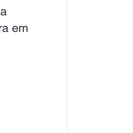
ma
ora em