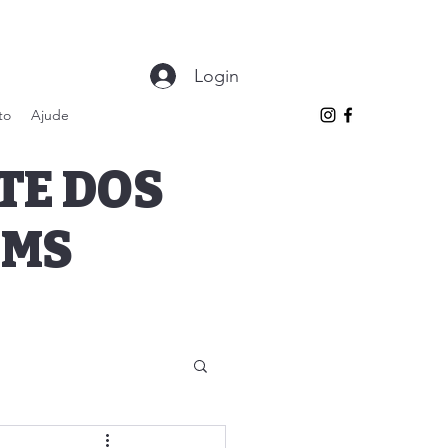
Login
to
Ajude
TE DOS
 MS