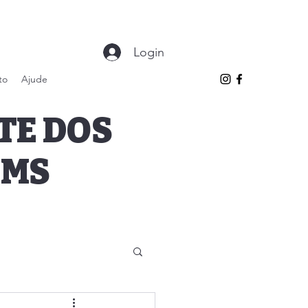
Login
to
Ajude
TE DOS
 MS